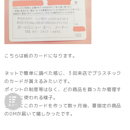
こちらは紙のカードになります。
ネットで簡単に調べた感じ、３回来店でプラスチック
のカードが貰えるみたいです。
ポイントの制度等はなく、どの商品を買ったか管理す
るために使われる様子。
ちなみにこのカードを作って数ヶ月後、夏限定の商品
目次へ
のDMが届いて嬉しかったです。